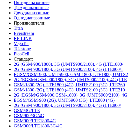
Пятидиапазонные
Трехдиапазонные
Двухдиапазонные
Однодиапазонные
Производители:
Titan
Everstream
RF-LINK
VegaTel
Telestone
PicoCell
Стандарт:
2G (GSM-900/1800), 3G (UMTS900/2100), 4G (LTE1800/
2G (GSM-900/1800), 3G (UMTS900/2100), 4G (LTE800/1
EGSM/GSM-900, UMTS900, GSM-1800, LTE1800, UMTS2
2G (EGSM/GSM-900/1800), 3G (UMTS900/2100), 4G (LTE
GSM-1800 (2G), LTE1800 (4G), UMTS2100 (3G), LTE260
GSM-1800 (2G), LTE1800 (4G), UMTS2100 (3G), LTE210
2G (EGSM/GSM-900,GSM-1800), 3G (UMTS900/2100), 4G
EGSM/GSM-900 (2G), UMTS900 (3G), LTE800 (4G)
2G (GSM-900/1800), 3G (UMTS900/2100), 4G (LTE800/
GSM/3G/LTE
GSM900/3G/4G
GSM900/LTE1800/4G
GSM900/LTE1800/3G/4G