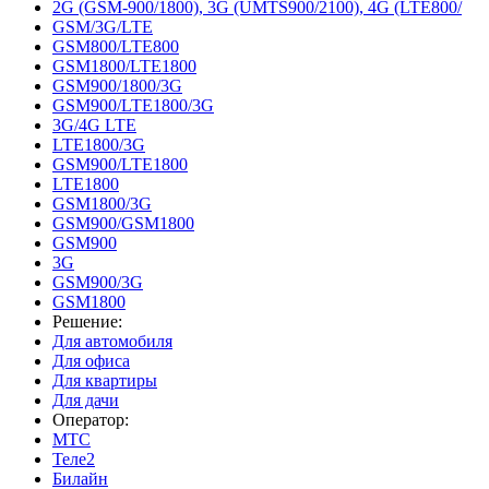
2G (GSM-900/1800), 3G (UMTS900/2100), 4G (LTE800/
GSM/3G/LTE
GSM800/LTE800
GSM1800/LTE1800
GSM900/1800/3G
GSM900/LTE1800/3G
3G/4G LTE
LTE1800/3G
GSM900/LTE1800
LTE1800
GSM1800/3G
GSM900/GSM1800
GSM900
3G
GSM900/3G
GSM1800
Решение:
Для автомобиля
Для офиса
Для квартиры
Для дачи
Оператор:
МТС
Теле2
Билайн