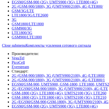
EGSM/GSM-900 (2G), UMTS900 (3G), LTE800 (4G)
2G (GSM-900/1800), 3G (UMTS900/2100), 4G (LTE800/
GSM/3G/LTE
LTE1800/3G/LTE2600
3G
GSM1800/LTE1800
GSM900/3G
LTE1800/3G
GSM900/LTE1800
Close submenu
Комплекты усиления сотового сигнала
Производители:
VegaTel
PicoCell
Everstream
Стандарт:
2G (GSM-900/1800), 3G (UMTS900/2100), 4G (LTE1800/
2G (GSM-900/1800), 3G (UMTS900/2100), 4G (LTE800/1
EGSM/GSM-900, UMTS900, GSM-1800, LTE1800, UMTS2
2G (EGSM/GSM-900/1800), 3G (UMTS900/2100), 4G (LTE
GSM-1800 (2G), LTE1800 (4G), UMTS2100 (3G), LTE260
GSM-1800 (2G), LTE1800 (4G), UMTS2100 (3G), LTE210
2G (EGSM/GSM-900,GSM-1800), 3G (UMTS900/2100), 4G
EGSM/GSM-900 (2G), UMTS900 (3G), LTE800 (4G)