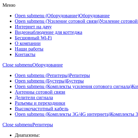
Меню
Open submenu (Оборудование)
Оборудование
Open submenu (Усиление сотовой связи)
Усиление сотовой
Интернет на дачу
Видеонаблюдение для коттеджа
Бесшовный Wi-Fi
О компании
Наши работы
Контакты
Close submenu
Оборудование
Open submenu (Репитеры)
Репитеры
Open submenu (Бустеры)
Бустеры
Open submenu (Комплекты усиления сотового сигнала)
Ко
Антенны сотовой связи
Делители сигнала
Разъемы и переходники
Высокочастотный кабель
Open submenu (Комплекты 3G/4G интернета)
Комплекты 3
Close submenu
Репитеры
Диапазоны: