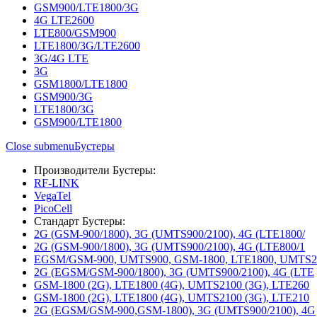
GSM900/LTE1800/3G
4G LTE2600
LTE800/GSM900
LTE1800/3G/LTE2600
3G/4G LTE
3G
GSM1800/LTE1800
GSM900/3G
LTE1800/3G
GSM900/LTE1800
Close submenu
Бустеры
Производители Бустеры:
RF-LINK
VegaTel
PicoCell
Стандарт Бустеры:
2G (GSM-900/1800), 3G (UMTS900/2100), 4G (LTE1800/
2G (GSM-900/1800), 3G (UMTS900/2100), 4G (LTE800/1
EGSM/GSM-900, UMTS900, GSM-1800, LTE1800, UMTS2
2G (EGSM/GSM-900/1800), 3G (UMTS900/2100), 4G (LTE
GSM-1800 (2G), LTE1800 (4G), UMTS2100 (3G), LTE260
GSM-1800 (2G), LTE1800 (4G), UMTS2100 (3G), LTE210
2G (EGSM/GSM-900,GSM-1800), 3G (UMTS900/2100), 4G