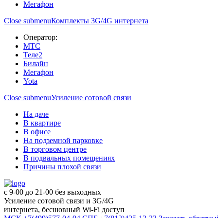
Мегафон
Close submenu
Комплекты 3G/4G интернета
Оператор:
МТС
Теле2
Билайн
Мегафон
Yota
Close submenu
Усиление сотовой связи
На даче
В квартире
В офисе
На подземной парковке
В торговом центре
В подвальных помещениях
Причины плохой связи
с 9-00 до 21-00 без выходных
Усиление сотовой связи и 3G/4G
интернета, бесшовный Wi-Fi доступ