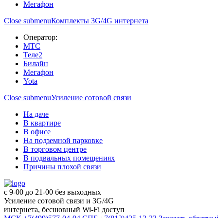
Мегафон
Close submenu
Комплекты 3G/4G интернета
Оператор:
МТС
Теле2
Билайн
Мегафон
Yota
Close submenu
Усиление сотовой связи
На даче
В квартире
В офисе
На подземной парковке
В торговом центре
В подвальных помещениях
Причины плохой связи
с 9-00 до 21-00 без выходных
Усиление сотовой связи и 3G/4G
интернета, бесшовный Wi-Fi доступ