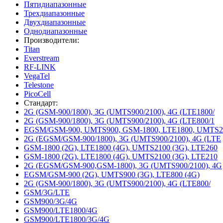
Пятидиапазонные
Трехдиапазонные
Двухдиапазонные
Однодиапазонные
Производители:
Titan
Everstream
RF-LINK
VegaTel
Telestone
PicoCell
Стандарт:
2G (GSM-900/1800), 3G (UMTS900/2100), 4G (LTE1800/
2G (GSM-900/1800), 3G (UMTS900/2100), 4G (LTE800/1
EGSM/GSM-900, UMTS900, GSM-1800, LTE1800, UMTS2
2G (EGSM/GSM-900/1800), 3G (UMTS900/2100), 4G (LTE
GSM-1800 (2G), LTE1800 (4G), UMTS2100 (3G), LTE260
GSM-1800 (2G), LTE1800 (4G), UMTS2100 (3G), LTE210
2G (EGSM/GSM-900,GSM-1800), 3G (UMTS900/2100), 4G
EGSM/GSM-900 (2G), UMTS900 (3G), LTE800 (4G)
2G (GSM-900/1800), 3G (UMTS900/2100), 4G (LTE800/
GSM/3G/LTE
GSM900/3G/4G
GSM900/LTE1800/4G
GSM900/LTE1800/3G/4G