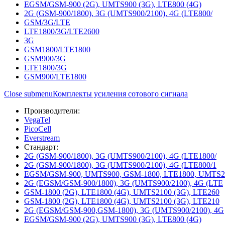
EGSM/GSM-900 (2G), UMTS900 (3G), LTE800 (4G)
2G (GSM-900/1800), 3G (UMTS900/2100), 4G (LTE800/
GSM/3G/LTE
LTE1800/3G/LTE2600
3G
GSM1800/LTE1800
GSM900/3G
LTE1800/3G
GSM900/LTE1800
Close submenu
Комплекты усиления сотового сигнала
Производители:
VegaTel
PicoCell
Everstream
Стандарт:
2G (GSM-900/1800), 3G (UMTS900/2100), 4G (LTE1800/
2G (GSM-900/1800), 3G (UMTS900/2100), 4G (LTE800/1
EGSM/GSM-900, UMTS900, GSM-1800, LTE1800, UMTS2
2G (EGSM/GSM-900/1800), 3G (UMTS900/2100), 4G (LTE
GSM-1800 (2G), LTE1800 (4G), UMTS2100 (3G), LTE260
GSM-1800 (2G), LTE1800 (4G), UMTS2100 (3G), LTE210
2G (EGSM/GSM-900,GSM-1800), 3G (UMTS900/2100), 4G
EGSM/GSM-900 (2G), UMTS900 (3G), LTE800 (4G)