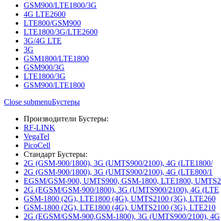
GSM900/LTE1800/3G
4G LTE2600
LTE800/GSM900
LTE1800/3G/LTE2600
3G/4G LTE
3G
GSM1800/LTE1800
GSM900/3G
LTE1800/3G
GSM900/LTE1800
Close submenu
Бустеры
Производители Бустеры:
RF-LINK
VegaTel
PicoCell
Стандарт Бустеры:
2G (GSM-900/1800), 3G (UMTS900/2100), 4G (LTE1800/
2G (GSM-900/1800), 3G (UMTS900/2100), 4G (LTE800/1
EGSM/GSM-900, UMTS900, GSM-1800, LTE1800, UMTS2
2G (EGSM/GSM-900/1800), 3G (UMTS900/2100), 4G (LTE
GSM-1800 (2G), LTE1800 (4G), UMTS2100 (3G), LTE260
GSM-1800 (2G), LTE1800 (4G), UMTS2100 (3G), LTE210
2G (EGSM/GSM-900,GSM-1800), 3G (UMTS900/2100), 4G