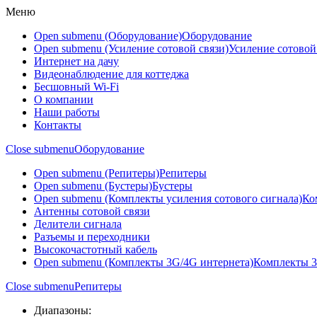
Меню
Open submenu (Оборудование)
Оборудование
Open submenu (Усиление сотовой связи)
Усиление сотовой
Интернет на дачу
Видеонаблюдение для коттеджа
Бесшовный Wi-Fi
О компании
Наши работы
Контакты
Close submenu
Оборудование
Open submenu (Репитеры)
Репитеры
Open submenu (Бустеры)
Бустеры
Open submenu (Комплекты усиления сотового сигнала)
Ко
Антенны сотовой связи
Делители сигнала
Разъемы и переходники
Высокочастотный кабель
Open submenu (Комплекты 3G/4G интернета)
Комплекты 3
Close submenu
Репитеры
Диапазоны: