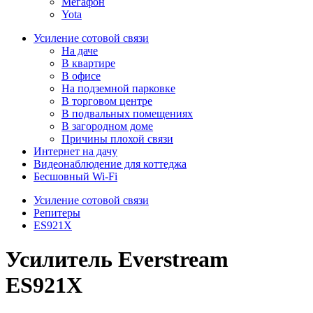
Мегафон
Yota
Усиление сотовой связи
На даче
В квартире
В офисе
На подземной парковке
В торговом центре
В подвальных помещениях
В загородном доме
Причины плохой связи
Интернет на дачу
Видеонаблюдение для коттеджа
Бесшовный Wi-Fi
Усиление сотовой связи
Репитеры
ES921X
Усилитель Everstream
ES921X