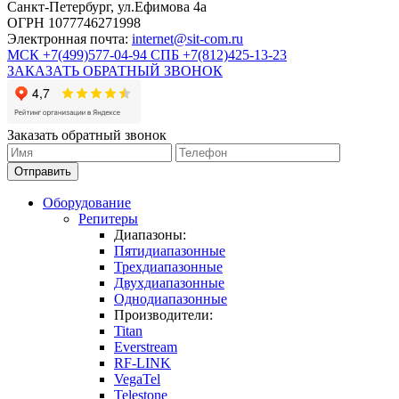
Санкт-Петербург, ул.Ефимова 4а
ОГРН 1077746271998
Электронная почта:
internet@sit-com.ru
МСК +7(499)577-04-94
СПБ +7(812)425-13-23
ЗАКАЗАТЬ ОБРАТНЫЙ ЗВОНОК
Заказать обратный звонок
Отправить
Оборудование
Репитеры
Диапазоны:
Пятидиапазонные
Трехдиапазонные
Двухдиапазонные
Однодиапазонные
Производители:
Titan
Everstream
RF-LINK
VegaTel
Telestone