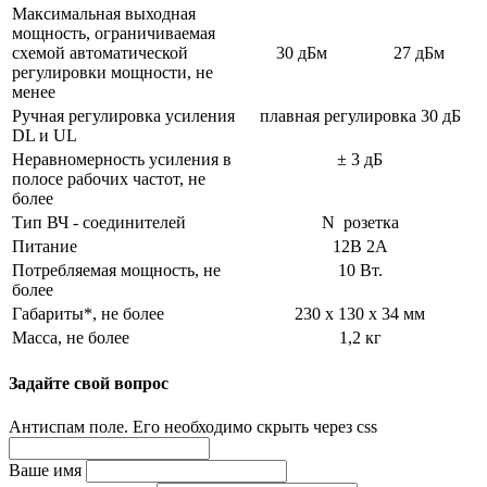
Максимальная выходная
мощность, ограничиваемая
схемой автоматической
30 дБм
27 дБм
регулировки мощности, не
менее
Ручная регулировка усиления
плавная регулировка 30 дБ
DL и UL
Неравномерность усиления в
± 3 дБ
полосе рабочих частот, не
более
Тип ВЧ - соединителей
N
розетка
Питание
12В 2А
Потребляемая мощность, не
10 Вт.
более
Габариты*, не более
230 х 130 х 34 мм
Масса, не более
1,2 кг
Задайте свой вопрос
Антиспам поле. Его необходимо скрыть через css
Ваше имя