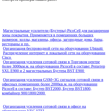
Магистральные усилители (Бустеры) PicoCell для расширения
зоны покрытия. Применяется в помещениях больших
размеров: холлы, магазины, офисы, загородные дома, бары,
рестораны и пр.
Организация беспроводной сети на оборудовании Ubiquiti
Распределение интернет и локальной сети на оборудовании
Cisco
Организация усиления сотовой связи в Торговом центре
более 3000км.м. на оборудовании Picocell в составе: Репитер
SXL E900 и 2 магистральных Бустера BST E900
Организация усиления GSM+3G сигналов сотовой связи в
офисных помещениях более 2000кв.м. на оборудовании
Picocell в составе: Бустер BST2000, Бустер BST1800,
комбайнер 900/1800/2000
Организация усиления сотовой связи в офисе на
оборудовании VEGATEL