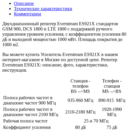
Описание
Техничеcкие характеристики
Комментарии
Двухдиапазонный репитер Everstream ES921X стандартов
GSM 900, DCS 1800 и LTE 1800 с поддержкой ручного
управления уровнем усиления, с коэффициентом усиления 80
дБ и выходной мощностью 1000 мВт. Площадь покрытия до
1000 м2.
Вы можете купить Усилитель Everstream ES921X в нашем
интернет-магазине в Москве по доступной цене. Репитер
Everstream ES921X: описание, фото, характеристики,
инструкция.
Станция -
Телефон -
телефон
станция
BS -->MS
MS -->BS
Полоса рабочих частот в
935-960 МГц
890-915 МГц
диапазоне частот 900 МГц
Полоса рабочих частот в
1920-1990
2110-2180 МГц
диапазоне частот 2100 МГц
МГц
Рабочая полоса частот
25 и 70 МГц
Коэффициент усиления
80 дБ
75 дБ