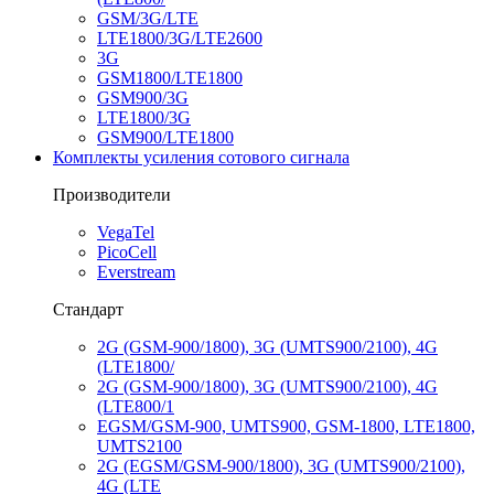
GSM/3G/LTE
LTE1800/3G/LTE2600
3G
GSM1800/LTE1800
GSM900/3G
LTE1800/3G
GSM900/LTE1800
Комплекты усиления сотового сигнала
Производители
VegaTel
PicoCell
Everstream
Стандарт
2G (GSM-900/1800), 3G (UMTS900/2100), 4G
(LTE1800/
2G (GSM-900/1800), 3G (UMTS900/2100), 4G
(LTE800/1
EGSM/GSM-900, UMTS900, GSM-1800, LTE1800,
UMTS2100
2G (EGSM/GSM-900/1800), 3G (UMTS900/2100),
4G (LTE