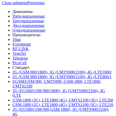
Close submenu
Репитеры
Диапазоны:
Пятидиапазонные
Трехдиапазонные
Двухдиапазонные
Однодиапазонные
Производители:
Titan
Everstream
RF-LINK
VegaTel
Telestone
PicoCell
Стандарт:
2G (GSM-900/1800), 3G (UMTS900/2100), 4G (LTE1800/
2G (GSM-900/1800), 3G (UMTS900/2100), 4G (LTE800/1
EGSM/GSM-900, UMTS900, GSM-1800, LTE1800,
UMTS2100
2G (EGSM/GSM-900/1800), 3G (UMTS900/2100), 4G
(LTE
GSM-1800 (2G), LTE1800 (4G), UMTS2100 (3G), LTE260
GSM-1800 (2G), LTE1800 (4G), UMTS2100 (3G), LTE210
2G (EGSM/GSM-900,GSM-1800), 3G (UMTS900/2100),
4G