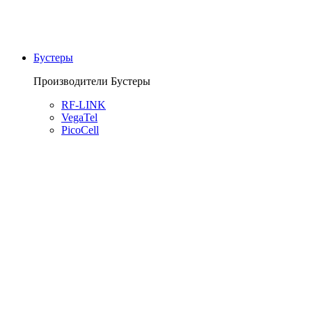
Бустеры
Производители Бустеры
RF-LINK
VegaTel
PicoCell