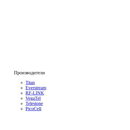
Производители
Titan
Everstream
RF-LINK
VegaTel
Telestone
PicoCell