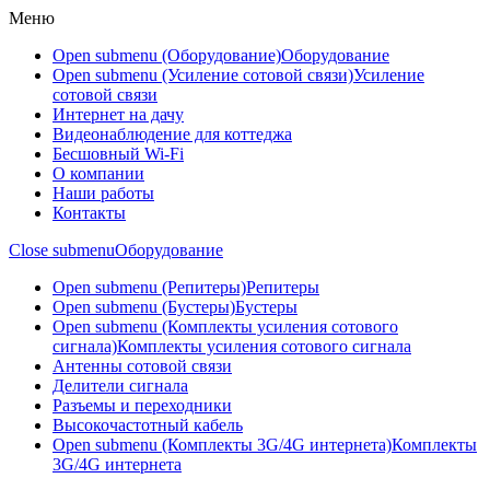
Меню
Open submenu (Оборудование)
Оборудование
Open submenu (Усиление сотовой связи)
Усиление
сотовой связи
Интернет на дачу
Видеонаблюдение для коттеджа
Бесшовный Wi-Fi
О компании
Наши работы
Контакты
Close submenu
Оборудование
Open submenu (Репитеры)
Репитеры
Open submenu (Бустеры)
Бустеры
Open submenu (Комплекты усиления сотового
сигнала)
Комплекты усиления сотового сигнала
Антенны сотовой связи
Делители сигнала
Разъемы и переходники
Высокочастотный кабель
Open submenu (Комплекты 3G/4G интернета)
Комплекты
3G/4G интернета