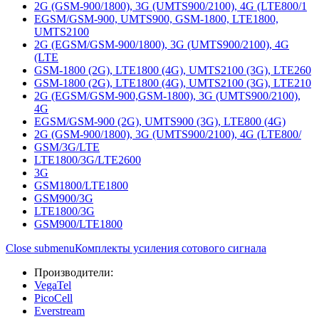
2G (GSM-900/1800), 3G (UMTS900/2100), 4G (LTE800/1
EGSM/GSM-900, UMTS900, GSM-1800, LTE1800,
UMTS2100
2G (EGSM/GSM-900/1800), 3G (UMTS900/2100), 4G
(LTE
GSM-1800 (2G), LTE1800 (4G), UMTS2100 (3G), LTE260
GSM-1800 (2G), LTE1800 (4G), UMTS2100 (3G), LTE210
2G (EGSM/GSM-900,GSM-1800), 3G (UMTS900/2100),
4G
EGSM/GSM-900 (2G), UMTS900 (3G), LTE800 (4G)
2G (GSM-900/1800), 3G (UMTS900/2100), 4G (LTE800/
GSM/3G/LTE
LTE1800/3G/LTE2600
3G
GSM1800/LTE1800
GSM900/3G
LTE1800/3G
GSM900/LTE1800
Close submenu
Комплекты усиления сотового сигнала
Производители:
VegaTel
PicoCell
Everstream