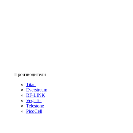
Производители
Titan
Everstream
RF-LINK
VegaTel
Telestone
PicoCell