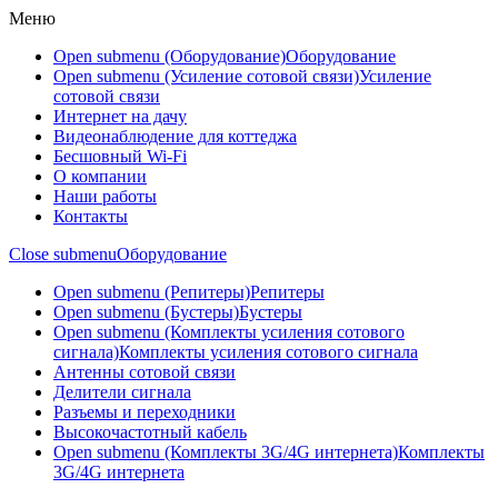
Меню
Open submenu (Оборудование)
Оборудование
Open submenu (Усиление сотовой связи)
Усиление
сотовой связи
Интернет на дачу
Видеонаблюдение для коттеджа
Бесшовный Wi-Fi
О компании
Наши работы
Контакты
Close submenu
Оборудование
Open submenu (Репитеры)
Репитеры
Open submenu (Бустеры)
Бустеры
Open submenu (Комплекты усиления сотового
сигнала)
Комплекты усиления сотового сигнала
Антенны сотовой связи
Делители сигнала
Разъемы и переходники
Высокочастотный кабель
Open submenu (Комплекты 3G/4G интернета)
Комплекты
3G/4G интернета