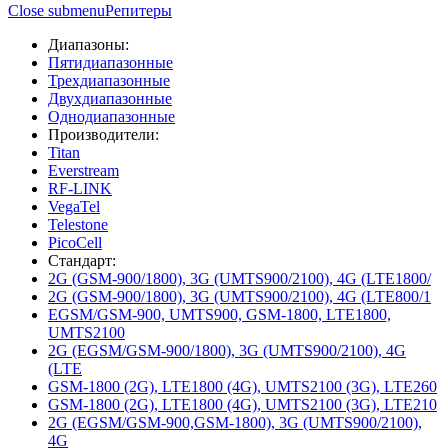
Close submenu
Репитеры
Диапазоны:
Пятидиапазонные
Трехдиапазонные
Двухдиапазонные
Однодиапазонные
Производители:
Titan
Everstream
RF-LINK
VegaTel
Telestone
PicoCell
Стандарт:
2G (GSM-900/1800), 3G (UMTS900/2100), 4G (LTE1800/
2G (GSM-900/1800), 3G (UMTS900/2100), 4G (LTE800/1
EGSM/GSM-900, UMTS900, GSM-1800, LTE1800,
UMTS2100
2G (EGSM/GSM-900/1800), 3G (UMTS900/2100), 4G
(LTE
GSM-1800 (2G), LTE1800 (4G), UMTS2100 (3G), LTE260
GSM-1800 (2G), LTE1800 (4G), UMTS2100 (3G), LTE210
2G (EGSM/GSM-900,GSM-1800), 3G (UMTS900/2100),
4G