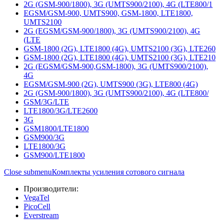
2G (GSM-900/1800), 3G (UMTS900/2100), 4G (LTE800/1
EGSM/GSM-900, UMTS900, GSM-1800, LTE1800,
UMTS2100
2G (EGSM/GSM-900/1800), 3G (UMTS900/2100), 4G
(LTE
GSM-1800 (2G), LTE1800 (4G), UMTS2100 (3G), LTE260
GSM-1800 (2G), LTE1800 (4G), UMTS2100 (3G), LTE210
2G (EGSM/GSM-900,GSM-1800), 3G (UMTS900/2100),
4G
EGSM/GSM-900 (2G), UMTS900 (3G), LTE800 (4G)
2G (GSM-900/1800), 3G (UMTS900/2100), 4G (LTE800/
GSM/3G/LTE
LTE1800/3G/LTE2600
3G
GSM1800/LTE1800
GSM900/3G
LTE1800/3G
GSM900/LTE1800
Close submenu
Комплекты усиления сотового сигнала
Производители:
VegaTel
PicoCell
Everstream