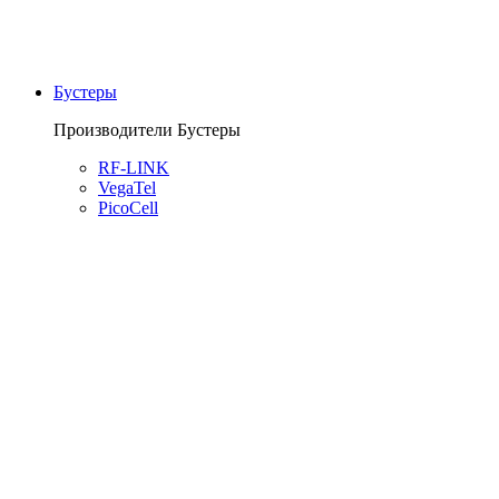
Бустеры
Производители Бустеры
RF-LINK
VegaTel
PicoCell