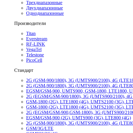
Трехдиапазонные
Двухдиапазонные
Однодиапазонные
Производители
Titan
Everstream
RF-LINK
VegaTel
Telestone
PicoCell
Стандарт
2G (GSM-900/1800), 3G (UMTS900/2100), 4G (LTE1
2G (GSM-900/1800), 3G (UMTS900/2100), 4G (LTE8
EGSM/GSM-900, UMTS900, GSM-1800, LTE1800, 
2G (EGSM/GSM-900/1800), 3G (UMTS900/2100), 4G
GSM-1800 (2G), LTE1800 (4G), UMTS2100 (3G), LT
GSM-1800 (2G), LTE1800 (4G), UMTS2100 (3G), LT
2G (EGSM/GSM-900,GSM-1800), 3G (UMTS900/2100
EGSM/GSM-900 (2G), UMTS900 (3G), LTE800 (4G)
2G (GSM-900/1800), 3G (UMTS900/2100), 4G (LTE80
GSM/3G/LTE