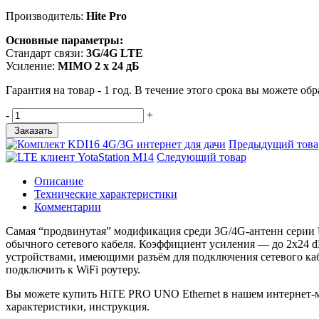
Производитель:
Hite Pro
Основные параметры:
Стандарт связи:
3G/4G LTE
Усиление:
MIMO 2 x 24 дБ
Гарантия на товар - 1 год. В течение этого срока вы можете 
-
+
Заказать
Предыдущий това
Следующий товар
Описание
Техничеcкие характеристики
Комментарии
Самая “продвинутая” модификация среди 3G/4G-антенн серии U
обычного сетевого кабеля. Коэффициент усиления — до 2x24 dB
устройствами, имеющими разъём для подключения сетевого каб
подключить к WiFi роутеру.
Вы можете купить HiTE PRO UNO Ethernet в нашем интернет-ма
характеристики, инструкция.