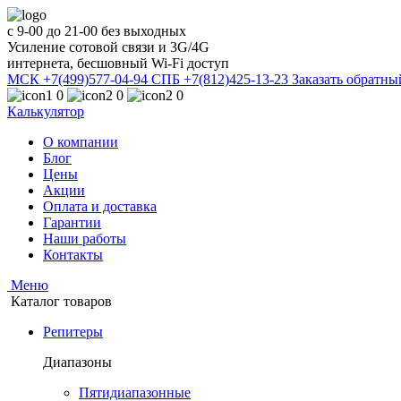
с 9-00 до 21-00 без выходных
Усиление сотовой связи и 3G/4G
интернета, бесшовный Wi-Fi доступ
МСК +7(499)577-04-94
СПБ +7(812)425-13-23
Заказать обратны
0
0
0
Калькулятор
О компании
Блог
Цены
Акции
Оплата и доставка
Гарантии
Наши работы
Контакты
Меню
Каталог товаров
Репитеры
Диапазоны
Пятидиапазонные