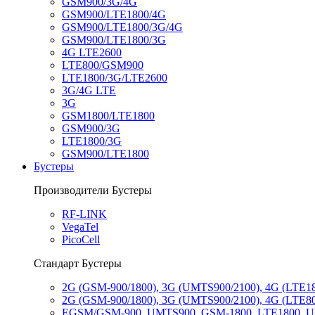
GSM900/3G/4G
GSM900/LTE1800/4G
GSM900/LTE1800/3G/4G
GSM900/LTE1800/3G
4G LTE2600
LTE800/GSM900
LTE1800/3G/LTE2600
3G/4G LTE
3G
GSM1800/LTE1800
GSM900/3G
LTE1800/3G
GSM900/LTE1800
Бустеры
Производители Бустеры
RF-LINK
VegaTel
PicoCell
Стандарт Бустеры
2G (GSM-900/1800), 3G (UMTS900/2100), 4G (LTE1
2G (GSM-900/1800), 3G (UMTS900/2100), 4G (LTE8
EGSM/GSM-900, UMTS900, GSM-1800, LTE1800, 