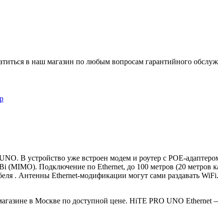
обратиться в наш магазин по любым вопросам гарантийного обслу
р
NO. В устройство уже встроен модем и роутер с POE-адаптером
i (MIMO). Подключение по Ethernet, до 100 метров (20 метров 
еля . Антенны Ethernet-модификации могут сами раздавать WiF
газине в Москве по доступной цене. HiTE PRO UNO Ethernet — 